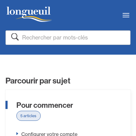
Me
Rechercher
Parcourir par sujet
Pour commencer
5 articles
Configurer votre compte